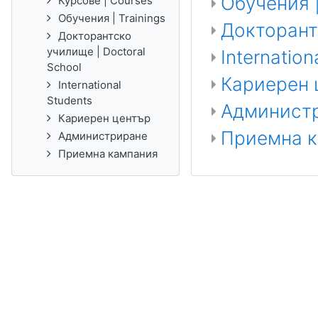
Обучения |
Курсове | Courses
Обучения | Trainings
Докторантс
Докторантско
училище | Doctoral
Internation
School
Кариерен 
International
Students
Админист
Кариерен център
Приемна 
Администриране
Приемна кампания