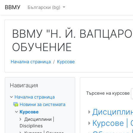
Прескочи на основното съдържание
ВВМУ
Български ‎(bg)‎
ВВМУ "Н. Й. ВАПЦАР
ОБУЧЕНИЕ
Начална страница
Курсове
Прескочи Навигация
Навигация
Търсене на курсове
Начална страница
Новини за системата
Дисциплини
Курсове
Дисциплини |
Курсове | 
Disciplines