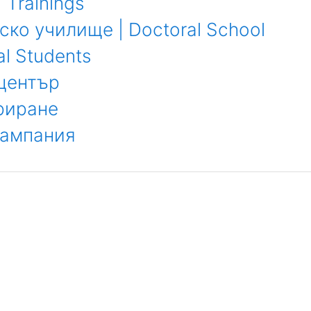
 Trainings
ко училище | Doctoral School
al Students
център
риране
кампания