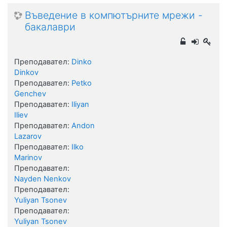
Въведение в компютърните мрежи -
бакалаври
Преподавател:
Dinko
Dinkov
Преподавател:
Petko
Genchev
Преподавател:
Iliyan
Iliev
Преподавател:
Andon
Lazarov
Преподавател:
Ilko
Marinov
Преподавател:
Nayden Nenkov
Преподавател:
Yuliyan Tsonev
Преподавател:
Yuliyan Tsonev