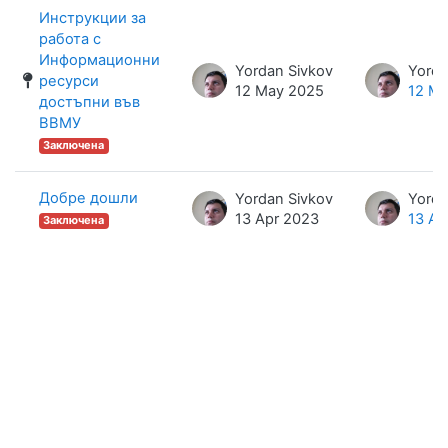
List of discussions. Showing 2 of 2 
Инструкции за
работа с
Информационни
Yordan Sivkov
Yorda
ресурси
12 May 2025
12 M
достъпни във
ВВМУ
Заключена
Добре дошли
Yordan Sivkov
Yorda
13 Apr 2023
13 Ap
Заключена