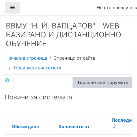
Прескочи на основното съдържание
Страничен панел
Не сте влезли в с
ВВМУ "Н. Й. ВАПЦАРОВ" - WEB
БАЗИРАНО И ДИСТАНЦИОННО
ОБУЧЕНИЕ
Начална страница
Страници от сайта
Новини за системата
Търсене
Търсене във форумите
Новини за системата
Последно 
Обсъждане
Започнато от
Състояние