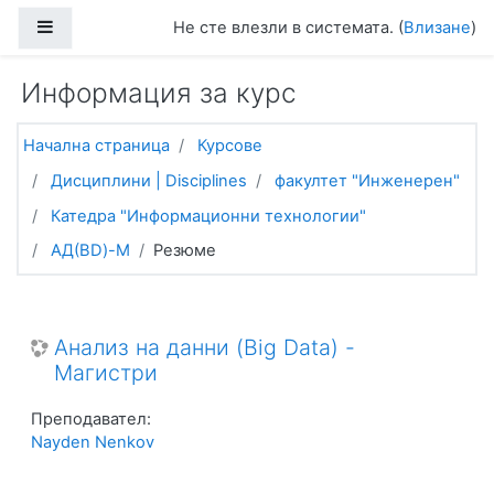
Прескочи на основното съдържание
Страничен панел
Не сте влезли в системата. (
Влизане
)
Информация за курс
Начална страница
Курсове
Дисциплини | Disciplines
факултет "Инженерен"
Катедра "Информационни технологии"
АД(BD)-M
Резюме
Анализ на данни (Big Data) -
Магистри
Преподавател:
Nayden Nenkov