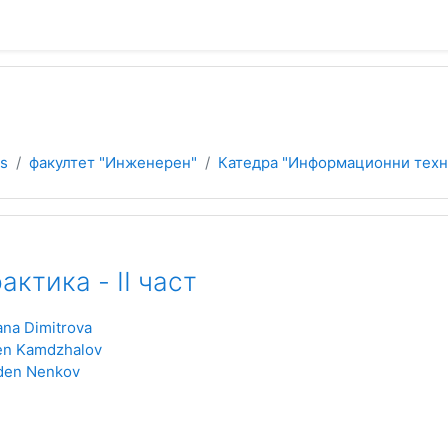
es
факултет "Инженерен"
Катедра "Информационни техн
актика - II част
ana Dimitrova
en Kamdzhalov
den Nenkov