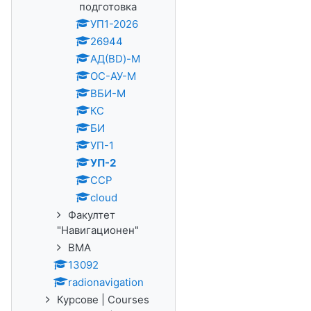
подготовка
УП1-2026
26944
АД(BD)-M
ОС-АУ-М
ВБИ-М
КС
БИ
УП-1
УП-2
ССР
cloud
Факултет
"Навигационен"
ВМА
13092
radionavigation
Курсове | Courses