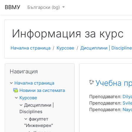
Прескочи на основното съдържание
ВВМУ
Български ‎(bg)‎
Информация за курс
Начална страница
Курсове
Дисциплини | Disciplin
Прескочи Навигация
Навигация
Учебна пр
Начална страница
Новини за системата
Преподавател:
Dily
Курсове
Преподавател:
Svil
Дисциплини |
Преподавател:
Nay
Disciplines
факултет
"Инженерен"